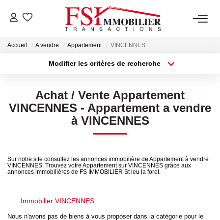
Accueil
A vendre
Appartement
VINCENNES
NOTRE AGENCE
Modifier les critères de recherche
Type de transaction
Localisation
Notre Équipe
Acheter
Localisation
Achat / Vente Appartement
Type de bien
Sélectionnez...
Surface min
VINCENNES - Appartement a vendre
VENTES
à VINCENNES
Plus de critères
Budget max
LOCATIONS
Créer une alerte
Sur notre site consultez les annonces immobilière de Appartement à vendre
VINCENNES. Trouvez votre Appartement sur VINCENNES grâce aux
GESTION
annonces immobilières de FS IMMOBILIER St leu la foret.
NOS SERVICES
Immobilier VINCENNES
Nous n'avons pas de biens à vous proposer dans la catégorie pour le