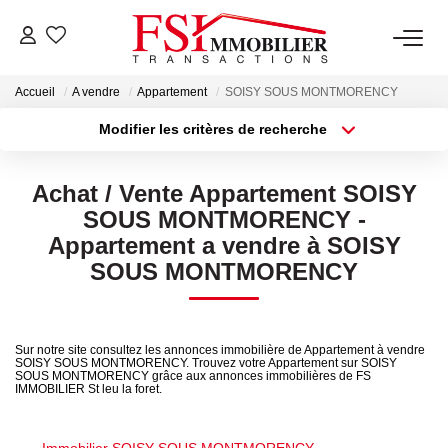
Accueil
A vendre
Appartement
SOISY SOUS MONTMORENCY
NOTRE AGENCE
Modifier les critères de recherche
Type de transaction
Localisation
Notre Équipe
Acheter
Localisation
Achat / Vente Appartement SOISY
Type de bien
Sélectionnez...
Surface min
SOUS MONTMORENCY -
VENTES
Appartement a vendre à SOISY
Plus de critères
Budget max
SOUS MONTMORENCY
LOCATIONS
Créer une alerte
GESTION
Sur notre site consultez les annonces immobilière de Appartement à vendre
SOISY SOUS MONTMORENCY. Trouvez votre Appartement sur SOISY
SOUS MONTMORENCY grâce aux annonces immobilières de FS
IMMOBILIER St leu la foret.
NOS SERVICES