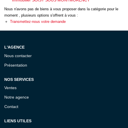
Immobilier SOISY SOUS MONTMORENCY
ESTIMATION
Nous n'avons pas de biens à vous proposer dans la catégorie pour le
moment , plusieurs options s'offrent à vous :
EXPERTISE
Transmettez-nous votre demande
CONTACT
L'AGENCE
Nous contacter
Présentation
NOS SERVICES
Ventes
Notre agence
Contact
LIENS UTILES