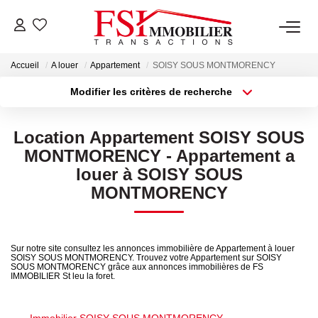
Accueil
A louer
Appartement
SOISY SOUS MONTMORENCY
NOTRE AGENCE
Modifier les critères de recherche
Type de transaction
Localisation
Notre Équipe
Acheter
Localisation
Location Appartement SOISY SOUS
Type de bien
Sélectionnez...
Surface min
MONTMORENCY - Appartement a
VENTES
louer à SOISY SOUS
Plus de critères
Budget max
MONTMORENCY
LOCATIONS
Créer une alerte
GESTION
Sur notre site consultez les annonces immobilière de Appartement à louer
SOISY SOUS MONTMORENCY. Trouvez votre Appartement sur SOISY
SOUS MONTMORENCY grâce aux annonces immobilières de FS
IMMOBILIER St leu la foret.
NOS SERVICES