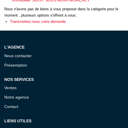
Immobilier SOISY SOUS MONTMORENCY
ESTIMATION
Nous n'avons pas de biens à vous proposer dans la catégorie pour le
moment , plusieurs options s'offrent à vous :
EXPERTISE
Transmettez-nous votre demande
CONTACT
L'AGENCE
Nous contacter
Présentation
NOS SERVICES
Ventes
Notre agence
Contact
LIENS UTILES