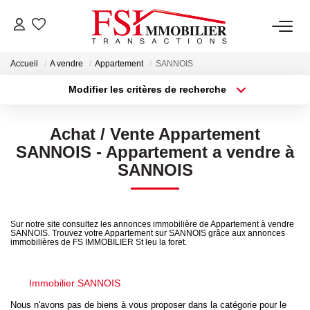
Accueil
A vendre
Appartement
SANNOIS
NOTRE AGENCE
Modifier les critères de recherche
Type de transaction
Localisation
Notre Équipe
Acheter
Localisation
Achat / Vente Appartement
Type de bien
Sélectionnez...
Surface min
SANNOIS - Appartement a vendre à
VENTES
SANNOIS
Plus de critères
Budget max
LOCATIONS
Créer une alerte
Sur notre site consultez les annonces immobilière de Appartement à vendre
SANNOIS. Trouvez votre Appartement sur SANNOIS grâce aux annonces
GESTION
immobilières de FS IMMOBILIER St leu la foret.
NOS SERVICES
Immobilier SANNOIS
Nous n'avons pas de biens à vous proposer dans la catégorie pour le