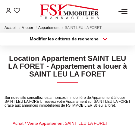
Accueil
A louer
Appartement
SAINT LEU LA FORET
NOTRE AGENCE
Modifier les critères de recherche
Type de transaction
Localisation
Notre Équipe
Acheter
Localisation
Location Appartement SAINT LEU
Type de bien
Sélectionnez...
Surface min
LA FORET - Appartement a louer à
VENTES
SAINT LEU LA FORET
Plus de critères
Budget max
LOCATIONS
Créer une alerte
Sur notre site consultez les annonces immobilière de Appartement à louer
SAINT LEU LA FORET. Trouvez votre Appartement sur SAINT LEU LA FORET
GESTION
grâce aux annonces immobilières de FS IMMOBILIER St leu la foret.
NOS SERVICES
Achat / Vente Appartement SAINT LEU LA FORET