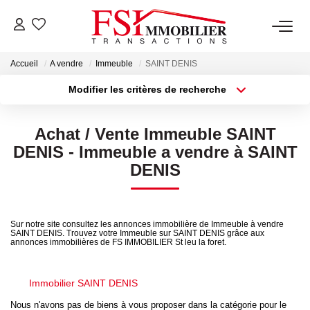
Accueil
A vendre
Immeuble
SAINT DENIS
NOTRE AGENCE
Modifier les critères de recherche
Type de transaction
Localisation
Notre Équipe
Acheter
Localisation
Achat / Vente Immeuble SAINT
Type de bien
Sélectionnez...
Surface min
DENIS - Immeuble a vendre à SAINT
VENTES
DENIS
Plus de critères
Budget max
LOCATIONS
Créer une alerte
Sur notre site consultez les annonces immobilière de Immeuble à vendre
SAINT DENIS. Trouvez votre Immeuble sur SAINT DENIS grâce aux
GESTION
annonces immobilières de FS IMMOBILIER St leu la foret.
NOS SERVICES
Immobilier SAINT DENIS
Nous n'avons pas de biens à vous proposer dans la catégorie pour le