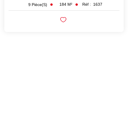
184
M²
Réf :
1637
9
Pièce(s)