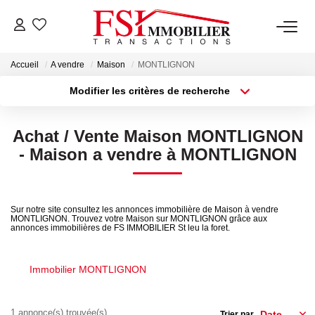
Accueil
A vendre
Maison
MONTLIGNON
NOTRE AGENCE
Modifier les critères de recherche
Type de transaction
Localisation
Notre Équipe
Acheter
Localisation
Achat / Vente Maison MONTLIGNON
Type de bien
Sélectionnez...
Surface min
- Maison a vendre à MONTLIGNON
VENTES
Plus de critères
Budget max
LOCATIONS
Sur notre site consultez les annonces immobilière de Maison à vendre
MONTLIGNON. Trouvez votre Maison sur MONTLIGNON grâce aux
Créer une alerte
annonces immobilières de FS IMMOBILIER St leu la foret.
GESTION
Immobilier MONTLIGNON
NOS SERVICES
1 annonce(s) trouvée(s)
Trier par