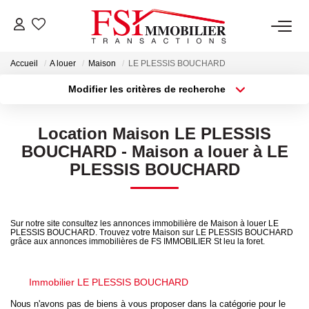
Accueil
A louer
Maison
LE PLESSIS BOUCHARD
NOTRE AGENCE
Modifier les critères de recherche
Notre Équipe
Localisation
Type de transaction
Surface min
Location Maison LE PLESSIS
Type de bien
VENTES
BOUCHARD - Maison a louer à LE
Plus de critères
Budget max
PLESSIS BOUCHARD
LOCATIONS
Créer une alerte
Sur notre site consultez les annonces immobilière de Maison à louer LE
GESTION
PLESSIS BOUCHARD. Trouvez votre Maison sur LE PLESSIS BOUCHARD
grâce aux annonces immobilières de FS IMMOBILIER St leu la foret.
NOS SERVICES
Immobilier LE PLESSIS BOUCHARD
Nous n'avons pas de biens à vous proposer dans la catégorie pour le