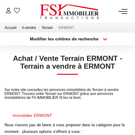
Accueil
A vendre
Terrain
ERMONT
NOTRE AGENCE
Modifier les critères de recherche
Notre Équipe
Localisation
Type de transaction
Surface min
Achat / Vente Terrain ERMONT -
Type de bien
VENTES
Terrain a vendre à ERMONT
Plus de critères
Budget max
LOCATIONS
Créer une alerte
Sur notre site consultez les annonces immobilière de Terrain à vendre
ERMONT. Trouvez votre Terrain sur ERMONT grâce aux annonces
immobilières de FS IMMOBILIER St leu la foret.
GESTION
Immobilier ERMONT
NOS SERVICES
Nous n'avons pas de biens à vous proposer dans la catégorie pour le
moment , plusieurs options s'offrent à vous :