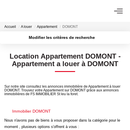
Accueil
A louer
Appartement
DOMONT
NOTRE AGENCE
Modifier les critères de recherche
Notre Équipe
Localisation
Type de transaction
Surface min
Location Appartement DOMONT -
Type de bien
VENTES
Appartement a louer à DOMONT
Plus de critères
Budget max
LOCATIONS
Créer une alerte
Sur notre site consultez les annonces immobilière de Appartement à louer
DOMONT. Trouvez votre Appartement sur DOMONT grâce aux annonces
immobilières de FS IMMOBILIER St leu la foret.
GESTION
Immobilier DOMONT
NOS SERVICES
Nous n'avons pas de biens à vous proposer dans la catégorie pour le
moment , plusieurs options s'offrent à vous :