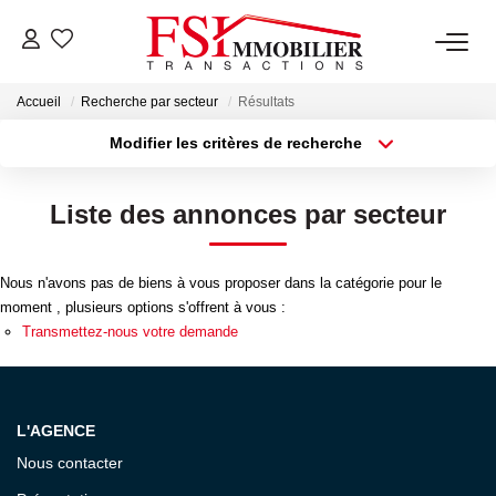
Accueil
Recherche par secteur
Résultats
NOTRE AGENCE
Modifier les critères de recherche
Type de transaction
Localisation
Notre Équipe
Acheter
Localisation
Liste des annonces par secteur
Type de bien
Sélectionnez...
Surface min
VENTES
Nous n'avons pas de biens à vous proposer dans la catégorie pour le
Plus de critères
Budget max
moment , plusieurs options s'offrent à vous :
LOCATIONS
Transmettez-nous votre demande
Créer une alerte
GESTION
L'AGENCE
NOS SERVICES
Nous contacter