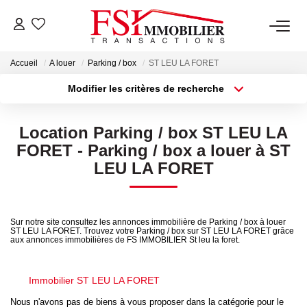
Accueil
A louer
Parking / box
ST LEU LA FORET
NOTRE AGENCE
Modifier les critères de recherche
Type de transaction
Localisation
Notre Équipe
Acheter
Localisation
Location Parking / box ST LEU LA
Type de bien
Sélectionnez...
Surface min
FORET - Parking / box a louer à ST
VENTES
LEU LA FORET
Plus de critères
Budget max
LOCATIONS
Créer une alerte
Sur notre site consultez les annonces immobilière de Parking / box à louer
ST LEU LA FORET. Trouvez votre Parking / box sur ST LEU LA FORET grâce
GESTION
aux annonces immobilières de FS IMMOBILIER St leu la foret.
NOS SERVICES
Immobilier ST LEU LA FORET
Nous n'avons pas de biens à vous proposer dans la catégorie pour le