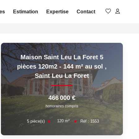
es
Estimation
Expertise
Contact
Maison Saint Leu La Foret 5
pièces 120m2 - 144 m² au sol
,
Saint Leu La Foret
466 000 €
honoraires compris
120
m²
5
pièce(s)
Réf :
1553