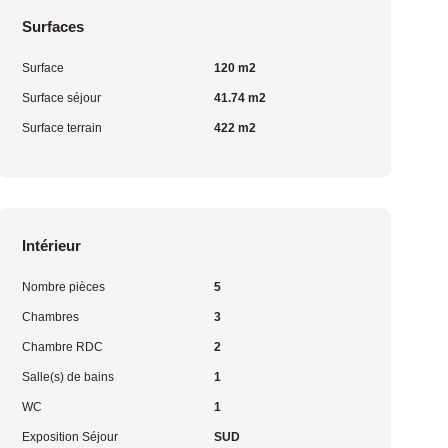
Surfaces
Surface
120 m2
Surface séjour
41.74 m2
Surface terrain
422 m2
Intérieur
Nombre pièces
5
Chambres
3
Chambre RDC
2
Salle(s) de bains
1
WC
1
Exposition Séjour
SUD