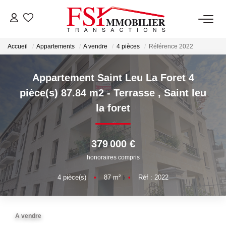
Accueil
Appartements
A vendre
4 pièces
Référence 2022
NOTRE AGENCE
Notre Équipe
Appartement Saint Leu La Foret 4
pièce(s) 87.84 m2 - Terrasse
,
Saint leu
la foret
VENTES
LOCATIONS
379 000 €
honoraires compris
GESTION
4
pièce(s)
•
87
m²
•
Réf : 2022
NOS SERVICES
A vendre