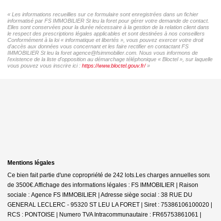
« Les informations recueillies sur ce formulaire sont enregistrées dans un fichier
informatisé par FS IMMOBILIER St leu la foret pour gérer votre demande de contact.
Elles sont conservées pour la durée nécessaire à la gestion de la relation client dans
le respect des prescriptions légales applicables et sont destinées à nos conseillers
Conformément à la loi « informatique et libertés », vous pouvez exercer votre droit
d'accès aux données vous concernant et les faire rectifier en contactant FS
IMMOBILIER St leu la foret agence@fsimmobilier.com. Nous vous informons de
l'existence de la liste d'opposition au démarchage téléphonique « Bloctel », sur laquelle
vous pouvez vous inscrire ici :
https://www.bloctel.gouv.fr/
»
Mentions légales
Ce bien fait partie d'une copropriété de 242 lots.Les charges annuelles sont
de 3500€.
Affichage des informations légales : FS IMMOBILIER | Raison
sociale : Agence FS IMMOBILIER | Adresse siège social : 38 RUE DU
GENERAL LECLERC - 95320 ST LEU LA FORET | Siret : 75386106100020 |
RCS : PONTOISE | Numero TVA Intracommunautaire : FR65753861061 |