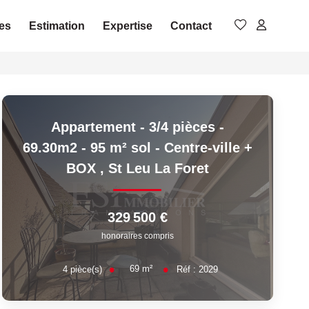
es
Estimation
Expertise
Contact
Appartement - 3/4 pièces -
69.30m2 - 95 m² sol - Centre-ville +
BOX
,
St Leu La Foret
329 500 €
honoraires compris
69
m²
4
pièce(s)
Réf :
2029