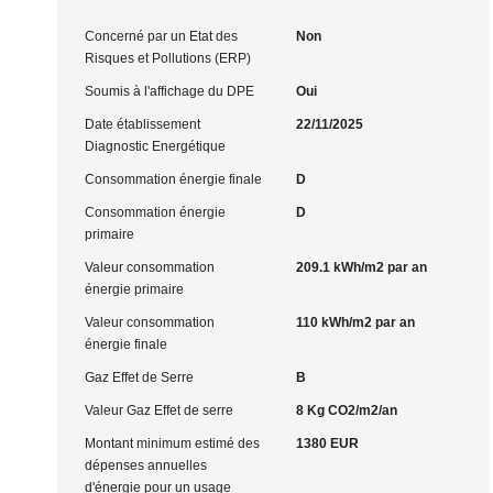
Concerné par un Etat des
Non
Risques et Pollutions (ERP)
Soumis à l'affichage du DPE
Oui
Date établissement
22/11/2025
Diagnostic Energétique
Consommation énergie finale
D
Consommation énergie
D
primaire
Valeur consommation
209.1 kWh/m2 par an
énergie primaire
Valeur consommation
110 kWh/m2 par an
énergie finale
Gaz Effet de Serre
B
Valeur Gaz Effet de serre
8 Kg CO2/m2/an
Montant minimum estimé des
1380 EUR
dépenses annuelles
d'énergie pour un usage