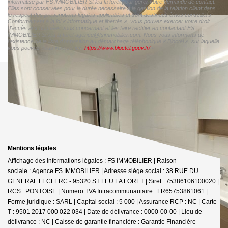
informatisé par FS IMMOBILIER St leu la foret pour gérer votre demande de contact.
Elles sont conservées pour la durée nécessaire à la gestion de la relation client dans
le respect des prescriptions légales applicables et sont destinées à nos conseillers
Conformément à la loi « informatique et libertés », vous pouvez exercer votre droit
d'accès aux données vous concernant et les faire rectifier en contactant FS
IMMOBILIER St leu la foret agence@fsimmobilier.com. Nous vous informons de
l'existence de la liste d'opposition au démarchage téléphonique « Bloctel », sur laquelle
vous pouvez vous inscrire ici :
https://www.bloctel.gouv.fr/
»
Mentions légales
Affichage des informations légales : FS IMMOBILIER | Raison
sociale : Agence FS IMMOBILIER | Adresse siège social : 38 RUE DU
GENERAL LECLERC - 95320 ST LEU LA FORET | Siret : 75386106100020 |
RCS : PONTOISE | Numero TVA Intracommunautaire : FR65753861061 |
Forme juridique : SARL | Capital social : 5 000 | Assurance RCP : NC |
Carte
T : 9501 2017 000 022 034 | Date de délivrance : 0000-00-00 | Lieu de
délivrance : NC | Caisse de garantie financière : Garantie Financière