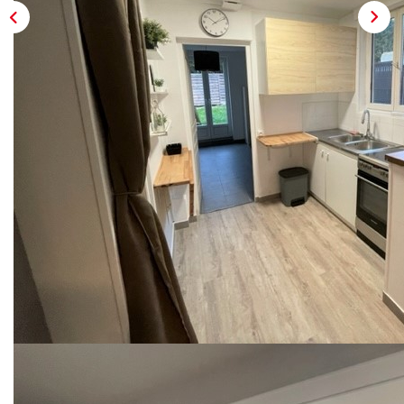
ESTIMATION
EXPERTISE
CONTACT
Description
Réf : 1316
L'agence FSImmobilier - Centre ville de Saint leu la forêt et
proche de la gare - vous propose une maison meublée, en
copropriété, comprenant une cuisine avec un coin repas et
un sellier, un chambre avec salle de bains et wc, un salon
donnant sur un jardin privatif.