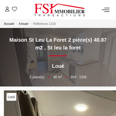
Accueil
A louer
Référence 1316
NOTRE AGENCE
Notre Équipe
Maison St Leu La Foret 2 pièce(s) 40.87
m2
,
St leu la foret
VENTES
Loué
LOCATIONS
2
pièce(s)
•
40
m²
•
Réf : 1316
GESTION
Loué
NOS SERVICES