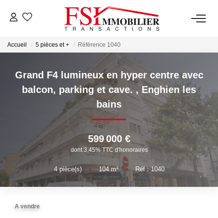
Accueil
5 pièces et +
Référence 1040
NOTRE AGENCE
Notre Équipe
Grand F4 lumineux en hyper centre avec
balcon, parking et cave.
,
Enghien les
bains
VENTES
LOCATIONS
599 000 €
dont 3,45% TTC d'honoraires
GESTION
4
pièce(s)
•
104
m²
•
Réf : 1040
NOS SERVICES
A vendre