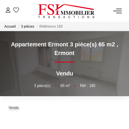
Accueil
3 pièces
Référence 185
NOTRE AGENCE
Notre Équipe
Appartement Ermont 3 pièce(s) 65 m2
,
Ermont
VENTES
Vendu
LOCATIONS
3
pièce(s)
•
65
m²
•
Réf : 185
GESTION
Vendu
NOS SERVICES