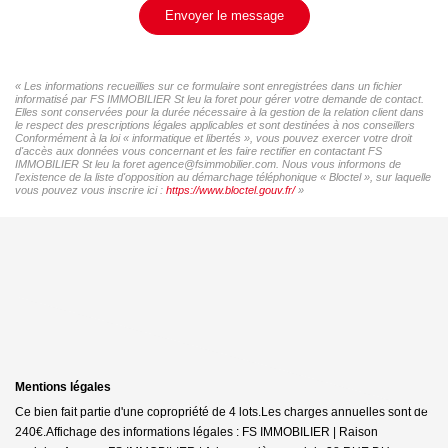
Envoyer le message
« Les informations recueillies sur ce formulaire sont enregistrées dans un fichier
informatisé par FS IMMOBILIER St leu la foret pour gérer votre demande de contact.
Elles sont conservées pour la durée nécessaire à la gestion de la relation client dans
le respect des prescriptions légales applicables et sont destinées à nos conseillers
Conformément à la loi « informatique et libertés », vous pouvez exercer votre droit
d'accès aux données vous concernant et les faire rectifier en contactant FS
IMMOBILIER St leu la foret agence@fsimmobilier.com. Nous vous informons de
l'existence de la liste d'opposition au démarchage téléphonique « Bloctel », sur laquelle
vous pouvez vous inscrire ici :
https://www.bloctel.gouv.fr/
»
Mentions légales
Ce bien fait partie d'une copropriété de 4 lots.Les charges annuelles sont de
240€.
Affichage des informations légales : FS IMMOBILIER | Raison