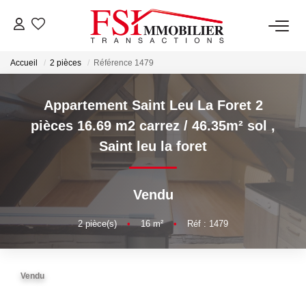
Accueil
2 pièces
Référence 1479
NOTRE AGENCE
Notre Équipe
Appartement Saint Leu La Foret 2
pièces 16.69 m2 carrez / 46.35m² sol
,
Saint leu la foret
VENTES
LOCATIONS
Vendu
2
pièce(s)
•
16
m²
•
Réf : 1479
GESTION
NOS SERVICES
Vendu