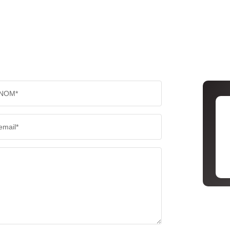
NOM*
email*