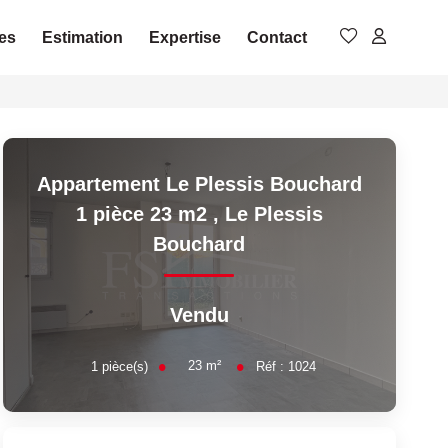
es
Estimation
Expertise
Contact
Appartement Le Plessis Bouchard
1 pièce 23 m2
,
Le Plessis
Bouchard
Vendu
23
m²
1
pièce(s)
Réf :
1024