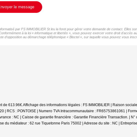
nvoyer le message
 informatisé par FS IMMOBILIER St leu la foret pour gérer votre demande de contact. Elles sont
 Conformément à la loi « informatique et libertés », vous pouvez exercer votre droit d'accès
ste d'opposition au démarchage téléphonique « Bloctel », sur laquelle vous pouvez vous inscri
nt de 613.96€.
Affichage des informations légales : FS IMMOBILIER | Raison socia
 RCS : PONTOISE | Numero TVA Intracommunautaire : FR65753861061 | Forme juri
rance : NC | Caisse de garantie financière : Garantie Financière Transaction. | N° 
se du médiateur : 62 rue Tiquetonne Paris 75002 | Adresse du site : NC |
Entrepris