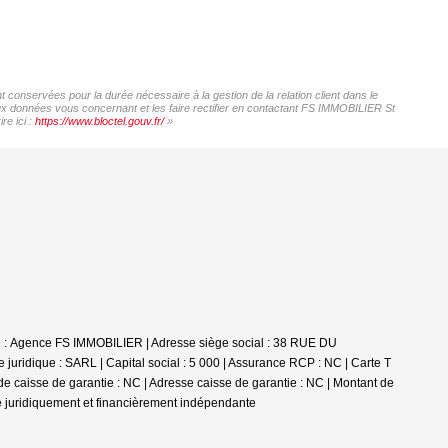
 conservées pour la durée nécessaire à la gestion de la relation client dans le
 aux données vous concernant et les faire rectifier en contactant FS IMMOBILIER St
re ici :
https://www.bloctel.gouv.fr/
»
le : Agence FS IMMOBILIER | Adresse siège social : 38 RUE DU
dique : SARL | Capital social : 5 000 | Assurance RCP : NC |
Carte T
de caisse de garantie : NC | Adresse caisse de garantie : NC | Montant de
e juridiquement et financièrement indépendante