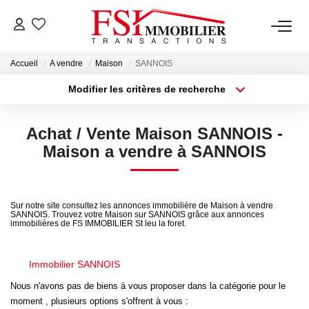
Accueil
A vendre
Maison
SANNOIS
NOTRE AGENCE
Modifier les critères de recherche
Type de transaction
Localisation
Notre Équipe
Acheter
Localisation
Achat / Vente Maison SANNOIS -
Type de bien
Sélectionnez...
Surface min
Maison a vendre à SANNOIS
VENTES
Plus de critères
Budget max
LOCATIONS
Sur notre site consultez les annonces immobilière de Maison à vendre
SANNOIS. Trouvez votre Maison sur SANNOIS grâce aux annonces
Créer une alerte
immobilières de FS IMMOBILIER St leu la foret.
GESTION
Immobilier SANNOIS
NOS SERVICES
Nous n'avons pas de biens à vous proposer dans la catégorie pour le
moment , plusieurs options s'offrent à vous :