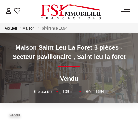
Accueil
Maison
Référence 1694
NOTRE AGENCE
Notre Équipe
Maison Saint Leu La Foret 6 pièces -
Secteur pavillonaire
,
Saint leu la foret
VENTES
Vendu
LOCATIONS
6
pièce(s)
•
109
m²
•
Réf : 1694
GESTION
Vendu
NOS SERVICES