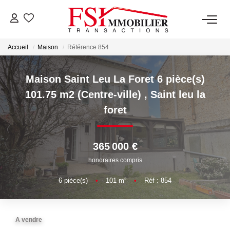
Accueil
Maison
Référence 854
NOTRE AGENCE
Notre Équipe
Maison Saint Leu La Foret 6 pièce(s)
101.75 m2 (Centre-ville)
,
Saint leu la
foret
VENTES
LOCATIONS
365 000 €
honoraires compris
GESTION
6
pièce(s)
•
101
m²
•
Réf : 854
NOS SERVICES
A vendre