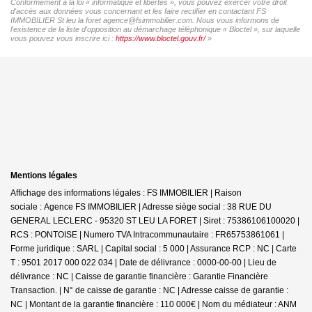
Conformément à la loi « informatique et libertés », vous pouvez exercer votre droit
d'accès aux données vous concernant et les faire rectifier en contactant FS
IMMOBILIER St leu la foret agence@fsimmobilier.com. Nous vous informons de
l'existence de la liste d'opposition au démarchage téléphonique « Bloctel », sur laquelle
vous pouvez vous inscrire ici :
https://www.bloctel.gouv.fr/
»
Mentions légales
Affichage des informations légales : FS IMMOBILIER | Raison
sociale : Agence FS IMMOBILIER | Adresse siège social : 38 RUE DU
GENERAL LECLERC - 95320 ST LEU LA FORET | Siret : 75386106100020 |
RCS : PONTOISE | Numero TVA Intracommunautaire : FR65753861061 |
Forme juridique : SARL | Capital social : 5 000 | Assurance RCP : NC |
Carte
T : 9501 2017 000 022 034 | Date de délivrance : 0000-00-00 | Lieu de
délivrance : NC | Caisse de garantie financière : Garantie Financière
Transaction. | N° de caisse de garantie : NC | Adresse caisse de garantie :
NC | Montant de la garantie financière : 110 000€ | Nom du médiateur : ANM