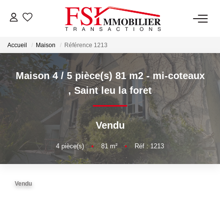
Accueil
Maison
Référence 1213
NOTRE AGENCE
Notre Équipe
Maison 4 / 5 pièce(s) 81 m2 - mi-coteaux
,
Saint leu la foret
VENTES
Vendu
LOCATIONS
4
pièce(s)
•
81
m²
•
Réf : 1213
GESTION
Vendu
NOS SERVICES