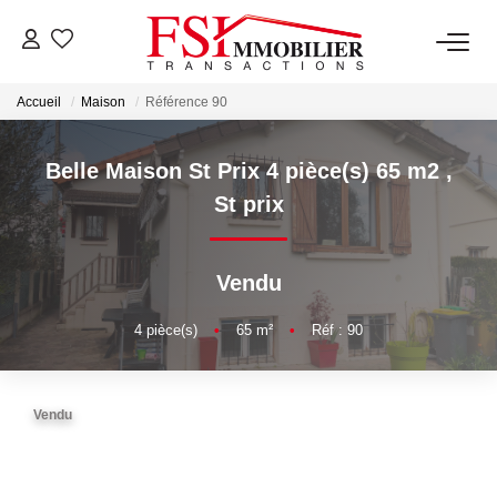
Accueil
Maison
Référence 90
NOTRE AGENCE
Notre Équipe
Belle Maison St Prix 4 pièce(s) 65 m2
,
St prix
VENTES
Vendu
LOCATIONS
4
pièce(s)
•
65
m²
•
Réf : 90
GESTION
Vendu
NOS SERVICES