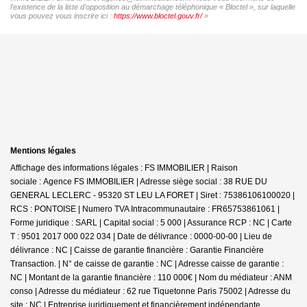
l'existence de la liste d'opposition au démarchage téléphonique « Bloctel », sur laquelle
vous pouvez vous inscrire ici :
https://www.bloctel.gouv.fr/
»
Mentions légales
Affichage des informations légales : FS IMMOBILIER | Raison
sociale : Agence FS IMMOBILIER | Adresse siège social : 38 RUE DU
GENERAL LECLERC - 95320 ST LEU LA FORET | Siret : 75386106100020 |
RCS : PONTOISE | Numero TVA Intracommunautaire : FR65753861061 |
Forme juridique : SARL | Capital social : 5 000 | Assurance RCP : NC |
Carte
T : 9501 2017 000 022 034 | Date de délivrance : 0000-00-00 | Lieu de
délivrance : NC | Caisse de garantie financière : Garantie Financière
Transaction. | N° de caisse de garantie : NC | Adresse caisse de garantie :
NC | Montant de la garantie financière : 110 000€ | Nom du médiateur : ANM
conso | Adresse du médiateur : 62 rue Tiquetonne Paris 75002 | Adresse du
site : NC |
Entreprise juridiquement et financièrement indépendante