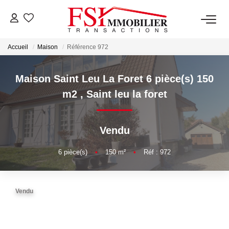
Accueil
Maison
Référence 972
NOTRE AGENCE
Notre Équipe
Maison Saint Leu La Foret 6 pièce(s) 150
m2
,
Saint leu la foret
VENTES
Vendu
LOCATIONS
6
pièce(s)
•
150
m²
•
Réf : 972
GESTION
Vendu
NOS SERVICES