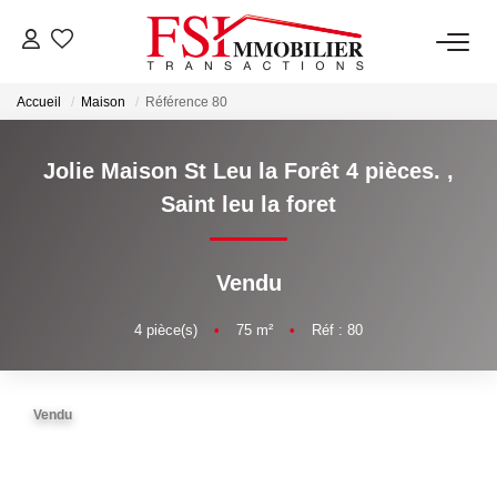
Accueil
Maison
Référence 80
NOTRE AGENCE
Notre Équipe
Jolie Maison St Leu la Forêt 4 pièces.
,
Saint leu la foret
VENTES
Vendu
LOCATIONS
4
pièce(s)
•
75
m²
•
Réf : 80
GESTION
Vendu
NOS SERVICES