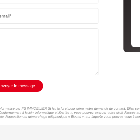
email*
nvoyer le message
 informatisé par FS IMMOBILIER St leu la foret pour gérer votre demande de contact. Elles sont
 Conformément à la loi « informatique et libertés », vous pouvez exercer votre droit d'accès
ste d'opposition au démarchage téléphonique « Bloctel », sur laquelle vous pouvez vous inscri