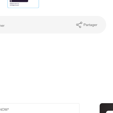
Partager
mer
NOM*