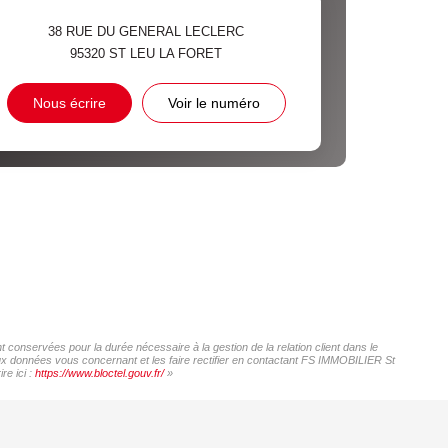
38 RUE DU GENERAL LECLERC
95320
ST LEU LA FORET
Nous écrire
Voir le numéro
 conservées pour la durée nécessaire à la gestion de la relation client dans le
 aux données vous concernant et les faire rectifier en contactant FS IMMOBILIER St
re ici :
https://www.bloctel.gouv.fr/
»