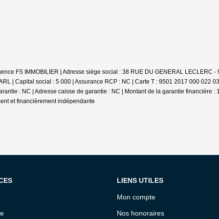
 : Agence FS IMMOBILIER | Adresse siège social : 38 RUE DU GENERAL LECLERC -
L | Capital social : 5 000 | Assurance RCP : NC |
Carte T : 9501 2017 000 022 034
garantie : NC | Adresse caisse de garantie : NC | Montant de la garantie financière
ment et financièrement indépendante
CES
LIENS UTILES
Mon compte
ce
Nos honoraires