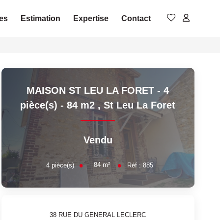
es
Estimation
Expertise
Contact
MAISON ST LEU LA FORET - 4
pièce(s) - 84 m2
,
St Leu La Foret
Vendu
84
m²
4
pièce(s)
Réf :
885
38 RUE DU GENERAL LECLERC