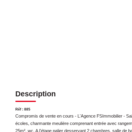
Description
Réf : 885
Compromis de vente en cours - L'Agence FSImmobilier - Sain
écoles, charmante meulière comprenant entrée avec rangements
25m², wc. A l'étage palier desservant 2 chambres, salle de b