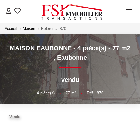
Accueil
Maison
Référence 870
NOTRE AGENCE
Notre Équipe
MAISON EAUBONNE - 4 pièce(s) - 77 m2
,
Eaubonne
VENTES
Vendu
LOCATIONS
4
pièce(s)
•
77
m²
•
Réf : 870
GESTION
Vendu
NOS SERVICES